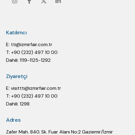
Instagram
Facebook
Twitter
Linkedin
Katılımcı
E:
tti@izmirfair.com.tr
T: +90 (232) 497 10 00
Dahili: 1119-1125-1292
Ziyaretçi
E:
visittti@izmirfair.com.tr
T: +90 (232) 497 10 00
Dahili: 1298
Adres
Zafer Mah. 840. Sk. Fuar Alanı No:2 Gaziemir/İzmir