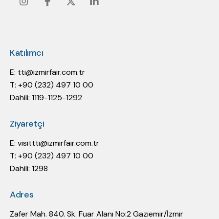
Instagram
Facebook
Twitter
Linkedin
Katılımcı
E:
tti@izmirfair.com.tr
T: +90 (232) 497 10 00
Dahili: 1119-1125-1292
Ziyaretçi
E:
visittti@izmirfair.com.tr
T: +90 (232) 497 10 00
Dahili: 1298
Adres
Zafer Mah. 840. Sk. Fuar Alanı No:2 Gaziemir/İzmir